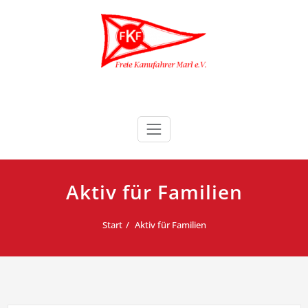
Zum
Inhalt
springen
Freie Kanufahrer Marl e.V.
Aktiv für Familien
Start
Aktiv für Familien