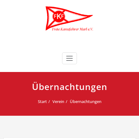
Zum
Inhalt
springen
Freie Kanufahrer Marl e.V.
Übernachtungen
Start
Verein
Übernachtungen