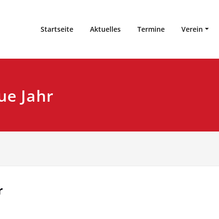
ufahrer Marl e.V.
Startseite
Aktuelles
Termine
Verein
ue Jahr
r