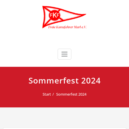
Zum
Inhalt
springen
Freie Kanufahrer Marl e.V.
Sommerfest 2024
Start
Sommerfest 2024