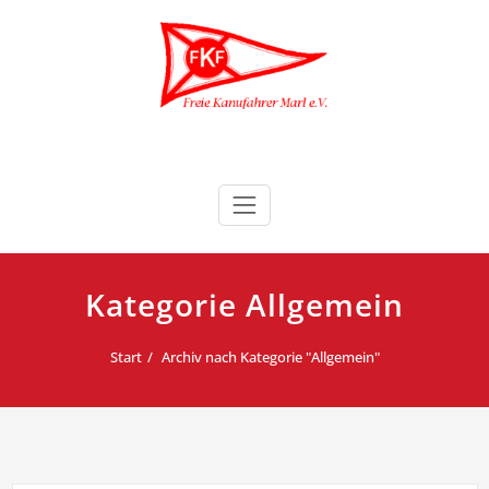
Zum
Inhalt
springen
Freie Kanufahrer Marl e.V.
Kategorie Allgemein
Start
Archiv nach Kategorie "Allgemein"